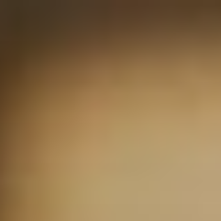
Przeskocz
do
treści