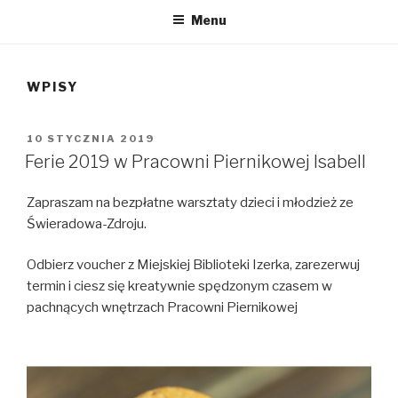
Menu
WPISY
OPUBLIKOWANE
10 STYCZNIA 2019
W
Ferie 2019 w Pracowni Piernikowej Isabell
Zapraszam na bezpłatne warsztaty dzieci i młodzież ze
Świeradowa-Zdroju.
Odbierz voucher z Miejskiej Biblioteki Izerka, zarezerwuj
termin i ciesz się kreatywnie spędzonym czasem w
pachnących wnętrzach Pracowni Piernikowej